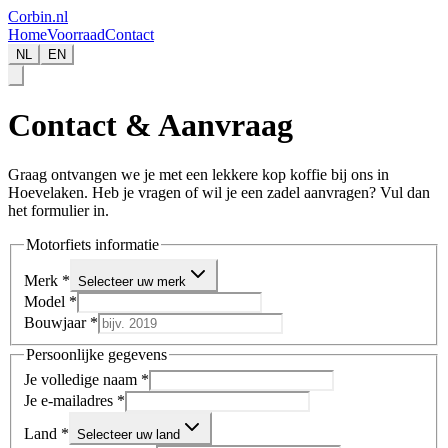
Corbin
.nl
Home
Voorraad
Contact
NL
EN
Contact & Aanvraag
Graag ontvangen we je met een lekkere kop koffie bij ons in
Hoevelaken. Heb je vragen of wil je een zadel aanvragen? Vul dan
het formulier in.
Motorfiets informatie
Merk
*
Selecteer uw merk
Model
*
Bouwjaar
*
Persoonlijke gegevens
Je volledige naam
*
Je e-mailadres
*
Land
*
Selecteer uw land